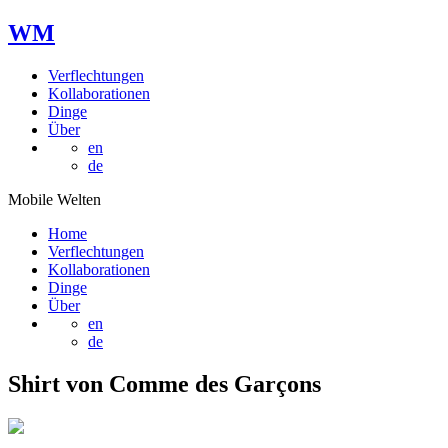
W
M
Verflechtungen
Kollaborationen
Dinge
Über
en
de
Mobile Welten
Home
Verflechtungen
Kollaborationen
Dinge
Über
en
de
Shirt von Comme des Garçons