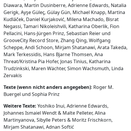
Diawara, Martin Dusinberre, Adrienne Edwards, Natalia
Gerigk, Ayşe Güleç
,
Gülay Gün, Michael Knapp, Martina
Kudláček, Daniel Kurjaković, Milena Machado, Bisrat
Negassi, Tamari Nikoleishvili, Katharina Oberlik, Fion
Pellacini, Hans-Jürgen Prinz, Sebastian Reier und
GrooveCity Record Store, Zhang Qing, Wolfgang
Scheppe, Andi Schoon, Mirjam Shatanawi, Arata Takeda,
Mark Terkessidis, Hans Bjarne Thomsen, Ana
Threat/Kristina Pia Hofer, Jonas Tinius, Katharina
Trudzinkski, Maren Wächter, Simon Wachsmuth, Linda
Zervakis
Texte (wenn nicht anders angegeben)
: Roger M.
Buergel und Sophia Prinz
Weitere Texte:
Yoshiko Inui, Adrienne Edwards,
Johannes Ismaiel Wendt & Malte Pelleter, Alina
Martinyanova, Sibylle Peters & Moritz Frischkorn,
Mirjam Shatanawi, Adnan Softić