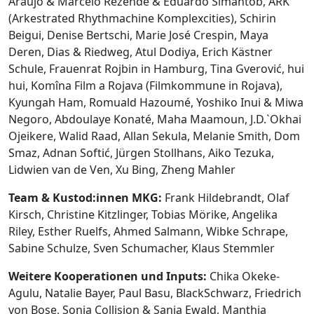
Araújo & Marcelo Rezende & Eduardo Simantob, ARK
(Arkestrated Rhythmachine Komplexcities), Schirin
Beigui, Denise Bertschi, Marie José Crespin, Maya
Deren, Dias & Riedweg, Atul Dodiya, Erich Kästner
Schule, Frauenrat Rojbin in Hamburg, Tina Gverović, hui
hui, Komîna Film a Rojava (Filmkommune in Rojava),
Kyungah Ham, Romuald Hazoumé, Yoshiko Inui & Miwa
Negoro, Abdoulaye Konaté, Maha Maamoun, J.D.`Okhai
Ojeikere, Walid Raad, Allan Sekula, Melanie Smith, Dom
Smaz, Adnan Softić, Jürgen Stollhans, Aiko Tezuka,
Lidwien van de Ven, Xu Bing, Zheng Mahler
Team & Kustod:innen MKG:
Frank Hildebrandt, Olaf
Kirsch, Christine Kitzlinger, Tobias Mörike, Angelika
Riley, Esther Ruelfs, Ahmed Salmann, Wibke Schrape,
Sabine Schulze, Sven Schumacher, Klaus Stemmler
Weitere Kooperationen und Inputs:
Chika Okeke-
Agulu, Natalie Bayer, Paul Basu, BlackSchwarz, Friedrich
von Bose, Sonja Collision & Sanja Ewald, Manthia