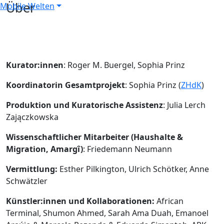
Über
Mobile Welten
Kurator:innen
: Roger M. Buergel, Sophia Prinz
Koordinatorin Gesamtprojekt
: Sophia Prinz (
ZHdK
)
Produktion und Kuratorische Assistenz
: Julia Lerch
Zajączkowska
Wissenschaftlicher Mitarbeiter (Haushalte &
Migration, Amargî)
: Friedemann Neumann
Vermittlung:
Esther Pilkington, Ulrich Schötker, Anne
Schwätzler
Künstler:innen und Kollaborationen:
African
Terminal, Shumon Ahmed, Sarah Ama Duah, Emanoel