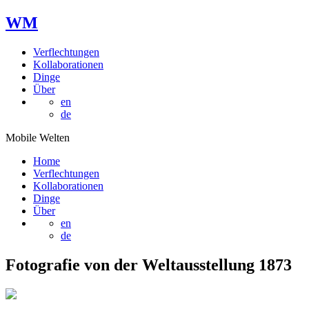
W
M
Verflechtungen
Kollaborationen
Dinge
Über
en
de
Mobile Welten
Home
Verflechtungen
Kollaborationen
Dinge
Über
en
de
Fotografie von der Weltausstellung 1873