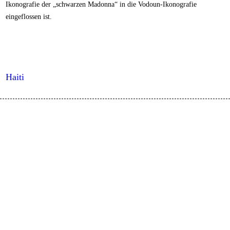
Ikonografie der „schwarzen Madonna“ in die Vodoun-Ikonografie
eingeflossen ist.
Haiti
M
W
Impressum
Datenschutz