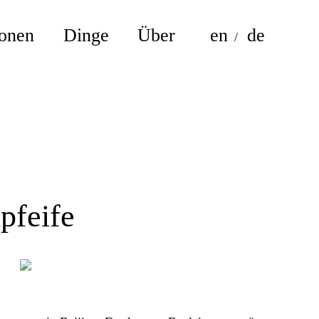
ionen
Dinge
Über
en
de
pfeife