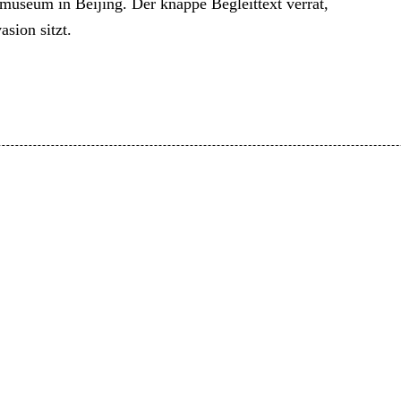
useum in Beijing. Der knappe Begleittext verrät,
asion sitzt.
M
W
Impressum
Datenschutz