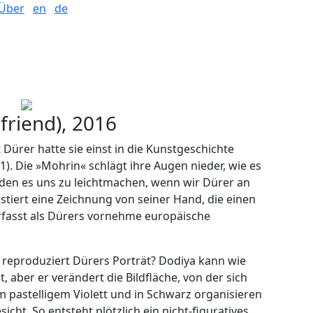
Über
en
de
lfriend), 2016
Dürer hatte sie einst in die Kunstgeschichte
1). Die »Mohrin« schlägt ihre Augen nieder, wie es
rden es uns zu leichtmachen, wenn wir Dürer an
xistiert eine Zeichnung von seiner Hand, die einen
 erfasst als Dürers vornehme europäische
 reproduziert Dürers Porträt? Dodiya kann wie
t, aber er verändert die Bildfläche, von der sich
m pastelligem Violett und in Schwarz organisieren
icht. So entsteht plötzlich ein nicht-figuratives,