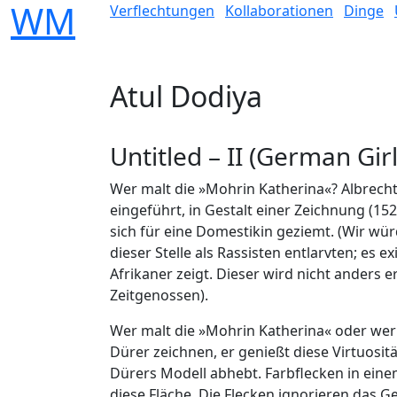
W
M
Verflechtungen
Kollaborationen
Dinge
Atul Dodiya
Untitled – II (German Gir
Wer malt die »Mohrin Katherina«? Albrecht 
eingeführt, in Gestalt einer Zeichnung (152
sich für eine Domestikin geziemt. (Wir wü
dieser Stelle als Rassisten entlarvten; es e
Afrikaner zeigt. Dieser wird nicht anders
Zeitgenossen).
Wer malt die »Mohrin Katherina« oder wer
Dürer zeichnen, er genießt diese Virtuositä
Dürers Modell abhebt. Farbflecken in eine
diese Fläche. Die Flecken ignorieren das Ges